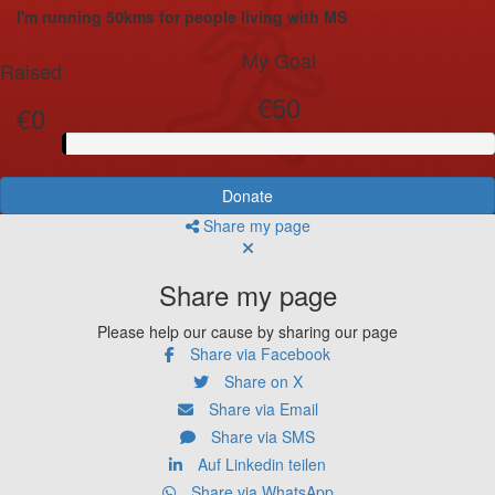
I'm running 50kms for people living with MS
My Goal
Raised
€50
€0
Donate
Share my page
Share my page
Please help our cause by sharing our page
Share via Facebook
Share on X
Share via Email
Share via SMS
Auf Linkedin teilen
Share via WhatsApp