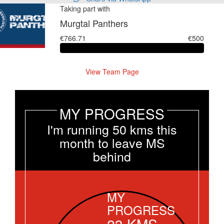
Taking part with
Murgtal Panthers
€766.71
€500
View Team Page
MY PROGRESS
I'm running 50 kms this
month to leave MS
behind
MY
PROGRESS
23
KMS