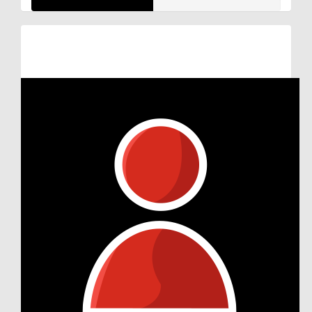
Raised so far:
€48