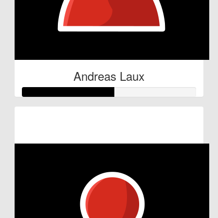
Andreas Laux
Raised so far:
€52