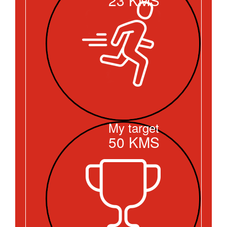
My target
50
KMS