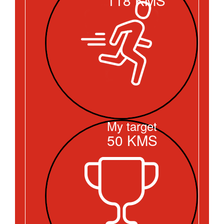
My target
50
KMS