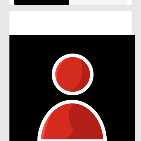
Raised so far:
€48