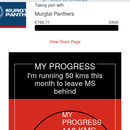
Taking part with
Murgtal Panthers
€766.71
€500
View Team Page
MY PROGRESS
I'm running 50 kms this
month to leave MS
behind
MY
PROGRESS
118
KMS