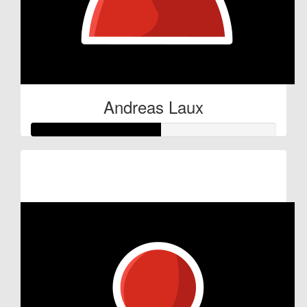
Andreas Laux
Raised so far:
€52