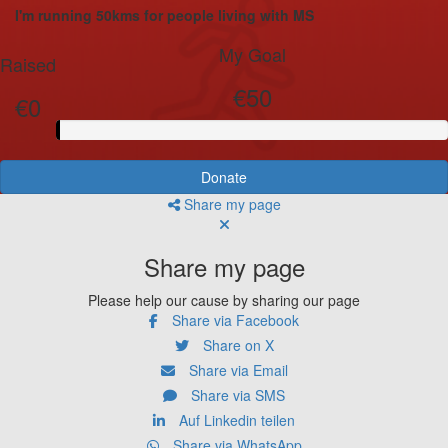
I'm running 50kms for people living with MS
My Goal
Raised
€50
€0
Donate
Share my page
Share my page
Please help our cause by sharing our page
Share via Facebook
Share on X
Share via Email
Share via SMS
Auf Linkedin teilen
Share via WhatsApp