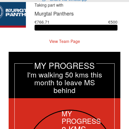
Taking part with
Murgtal Panthers
€766.71
€500
View Team Page
MY PROGRESS
I'm walking 50 kms this
month to leave MS
behind
MY
PROGRESS
8
KMS