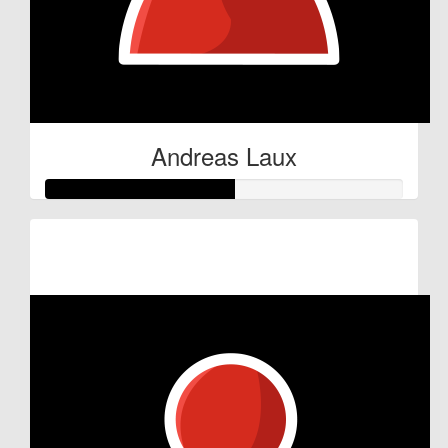
Andreas Laux
Raised so far:
€52