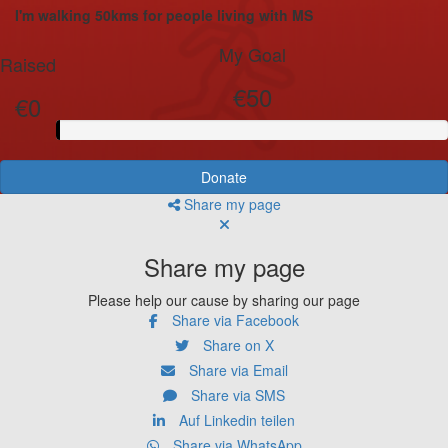
I'm walking 50kms for people living with MS
My Goal
Raised
€50
€0
Donate
Share my page
Share my page
Please help our cause by sharing our page
Share via Facebook
Share on X
Share via Email
Share via SMS
Auf Linkedin teilen
Share via WhatsApp