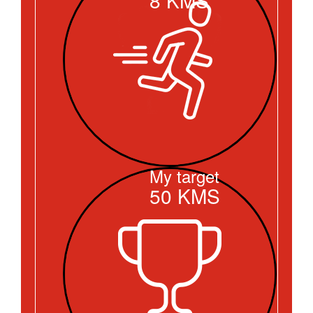
My target
50
KMS