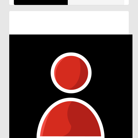
Raised so far:
€48