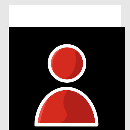
Raised so far:
€132