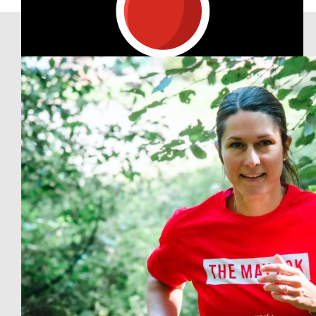
Our Team Members
€
10
Saskia Neumann
Find‘s SUPER, dass du das machst!!! :) Grüße aus Hamburg.