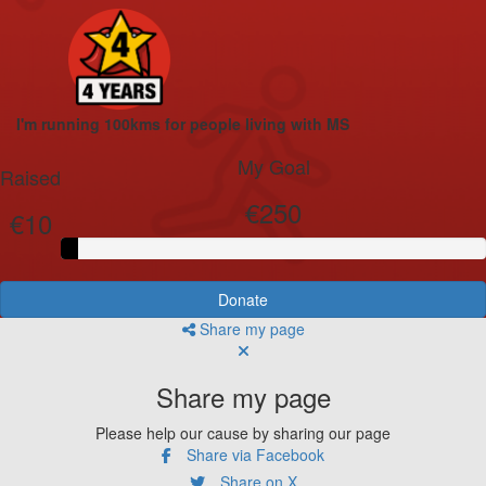
I'm running 100kms for people living with MS
My Goal
Raised
€250
€10
Donate
Share my page
Share my page
Please help our cause by sharing our page
Share via Facebook
Share on X