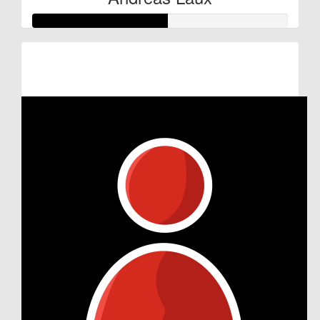
Raised so far:
€52