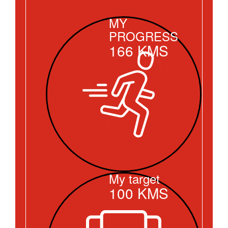
MY
PROGRESS
166
KMS
My target
100
KMS