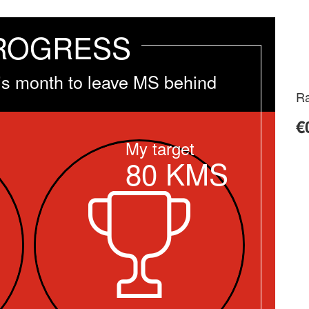
ROGRESS
is month to leave MS behind
Ra
€
My target
80
KMS