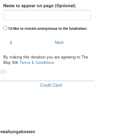
Name to appear on page (Optional)
I'd like to remain anonymous to the fundraiser
.
chevron_left
Next
By making this donation you are agreeing to The
May 50k
Terms & Conditions
Credit Card
erwaltungskosten