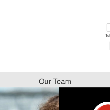
To
Our Team