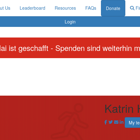
ut Us
Leaderboard
Resources
FAQs
Fi
Donate
Login
ai ist geschafft - Spenden sind weiterhin m
Katrin
My t