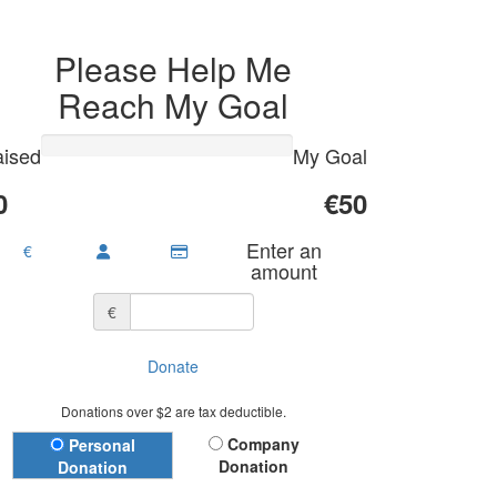
Please Help Me
Reach My Goal
ised
My Goal
0
€50
Enter an
€
amount
€
Donate
Donations over $2 are tax deductible.
Donation Type
Company
Personal
Donation
Donation