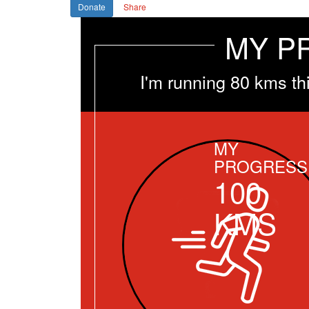
Donate
Share
MY P
I'm running 80 kms th
MY
PROGRESS
100
KMS