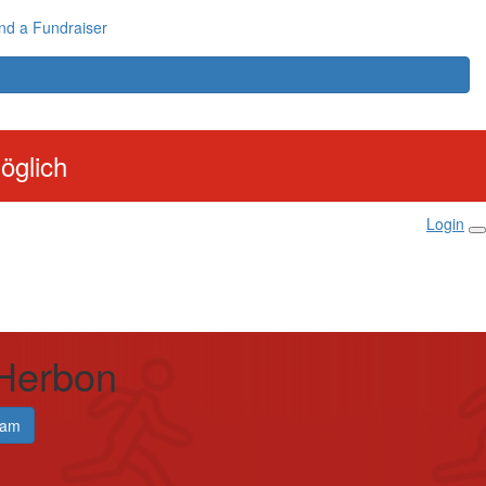
nd a Fundraiser
öglich
Login
 Herbon
eam