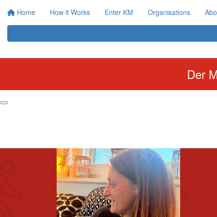
Home
How it Works
Enter KM
Organisations
Abo
Der M