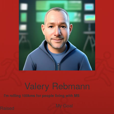
Valery Rebmann
I'm rolling 100kms for people living with MS
My Goal
Raised