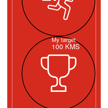
My target
100
KMS