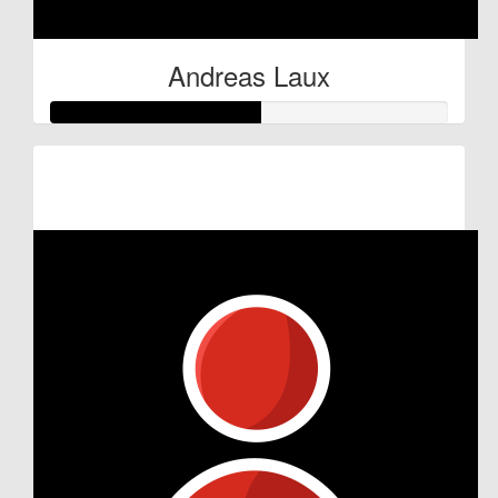
Andreas Laux
Raised so far:
€52