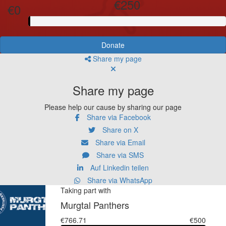
€250
€0
Donate
Share my page
Share my page
Please help our cause by sharing our page
Share via Facebook
Share on X
Share via Email
Share via SMS
Auf Linkedin teilen
Share via WhatsApp
Taking part with
Murgtal Panthers
€766.71
€500