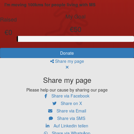
I'm moving 100kms for people living with MS
My Goal
Raised
€50
€0
Donate
Share my page
Share my page
Please help our cause by sharing our page
Share via Facebook
Share on X
Share via Email
Share via SMS
Auf Linkedin teilen
Share via WhatsApp