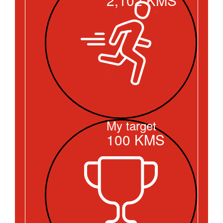
My target
100
KMS