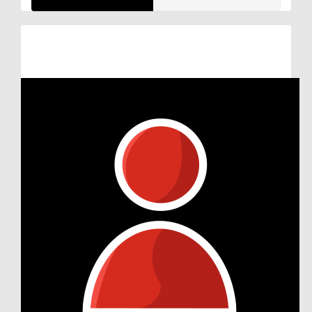
Raised so far:
€48