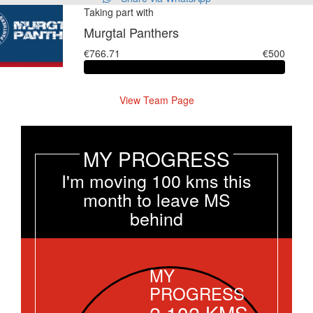
Taking part with
Murgtal Panthers
€766.71
€500
View Team Page
MY PROGRESS
I'm moving 100 kms this
month to leave MS
behind
MY
PROGRESS
2,102
KMS