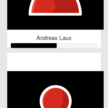
Andreas Laux
Raised so far:
€52