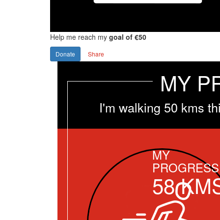
Help me reach my
goal of €50
Donate
Share
MY P
I'm walking 50 kms th
MY
PROGRESS
58
KM