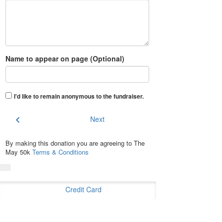
Name to appear on page (Optional)
I'd like to remain anonymous to the fundraiser
.
chevron_left
Next
By making this donation you are agreeing to The
May 50k
Terms & Conditions
Credit Card