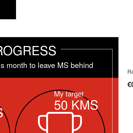
ROGRESS
is month to leave MS behind
Ra
€
My target
50
KMS
S