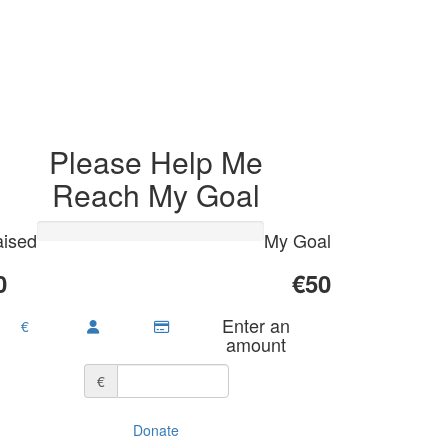
Please Help Me
Reach My Goal
ised
My Goal
0
€50
Enter an
€
amount
€
Donate