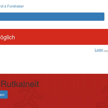
nd a Fundraiser
öglich
Login
Rutkalneit
eam