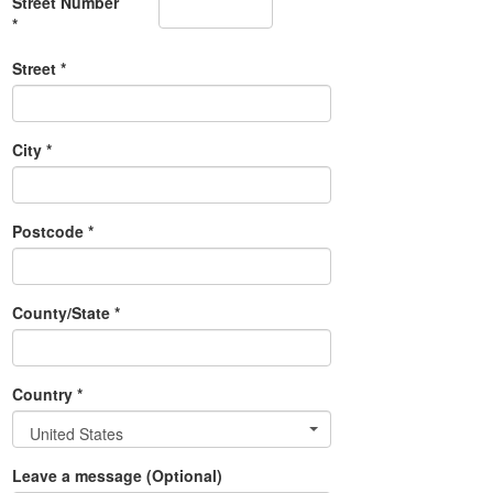
Street Number
*
Street *
City *
Postcode *
County/State *
Country *
United States
Leave a message (Optional)