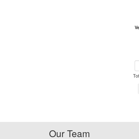
V
To
Our Team