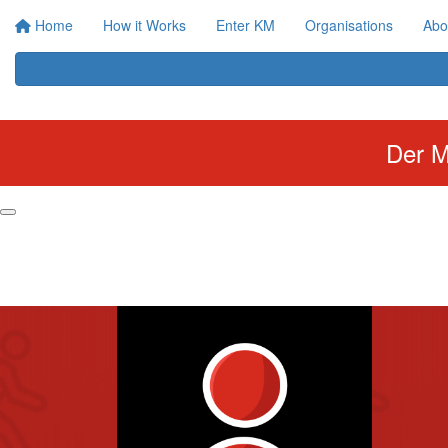
Home
How it Works
Enter KM
Organisations
Abo
Der M