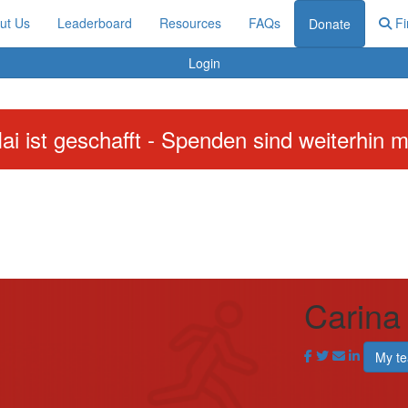
ut Us
Leaderboard
Resources
FAQs
Fi
Donate
Login
ai ist geschafft - Spenden sind weiterhin m
Carina 
My t