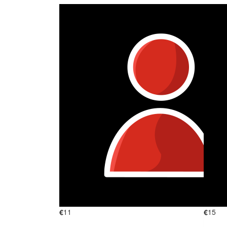
€
11
€
15