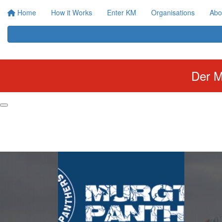
Home
How it Works
Enter KM
Organisations
Abo
Der M