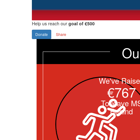
Help us reach our
goal of €500
Donate
Share
Ou
We've Rais
€767
To leave M
Behind