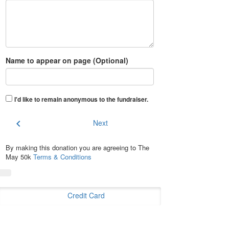
Name to appear on page (Optional)
I'd like to remain anonymous to the fundraiser
.
chevron_left
Next
By making this donation you are agreeing to The
May 50k
Terms & Conditions
Credit Card