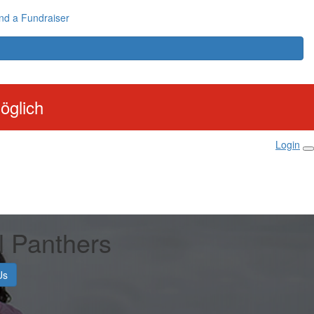
nd a Fundraiser
öglich
Login
l Panthers
Us