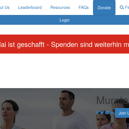
ut Us
Leaderboard
Resources
FAQs
Fi
Donate
Login
ai ist geschafft - Spenden sind weiterhin m
Murgta
Join 