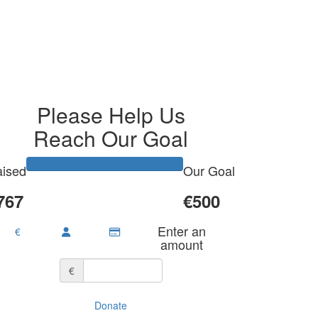
Please Help Us
Reach Our Goal
ised
Our Goal
767
€500
Enter an
€
amount
€
Donate