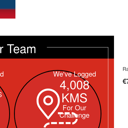
r Team
Ra
ed
We've Logged
4,008
€
KMS
S
For Our
Challenge