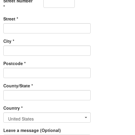
Street Number
*
Street *
City *
Postcode *
County/State *
Country *
United States
Leave a message (Optional)